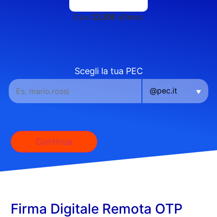
E poi
22,80€
all’anno.
Scegli la tua PEC
Continua
Firma Digitale Remota OTP